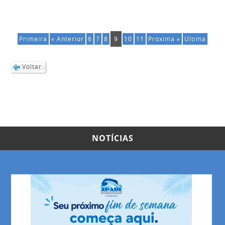
Primeira
« Anterior
6
7
8
9
10
11
Próxima »
Última
Voltar
NOTÍCIAS