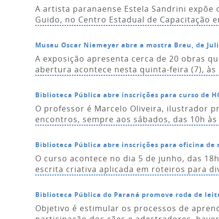
A artista paranaense Estela Sandrini expõe 
Guido, no Centro Estadual de Capacitação em
Museu Oscar Niemeyer abre a mostra Breu, de Jul
A exposição apresenta cerca de 20 obras q
abertura acontece nesta quinta-feira (7), à
Biblioteca Pública abre inscrições para curso de H
O professor é Marcelo Oliveira, ilustrador 
encontros, sempre aos sábados, das 10h às 
Biblioteca Pública abre inscrições para oficina de 
O curso acontece no dia 5 de junho, das 18h
escrita criativa aplicada em roteiros para d
Biblioteca Pública do Paraná promove roda de leit
Objetivo é estimular os processos de apren