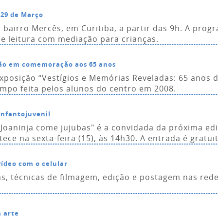
 29 de Março
 bairro Mercês, em Curitiba, a partir das 9h. A pro
de leitura com mediação para crianças.
ição em comemoração aos 65 anos
posição “Vestígios e Memórias Reveladas: 65 anos do 
mpo feita pelos alunos do centro em 2008.
infantojuvenil
 Joaninja come jujubas" é a convidada da próxima edi
ece na sexta-feira (15), às 14h30. A entrada é gratuit
vídeo com o celular
as, técnicas de filmagem, edição e postagem nas rede
 arte