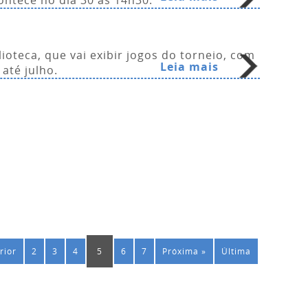
ontece no dia 30 às 14h30.
oteca, que vai exibir jogos do torneio, com
Leia mais
até julho.
rior
2
3
4
5
6
7
Próxima »
Última