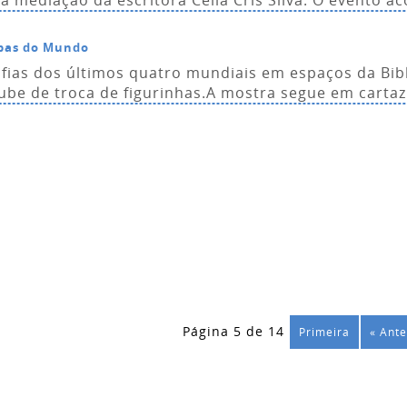
á mediação da escritora Célia Cris Silva. O evento ac
opas do Mundo
fias dos últimos quatro mundiais em espaços da Bibli
ube de troca de figurinhas.A mostra segue em cartaz 
Página 5 de 14
Primeira
« Ante