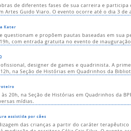
obras de diferentes fases de sua carreira e particip
 Artes Guido Viaro. O evento ocorre até o dia 3 de 
ia Kater
ue questionam e propõem pautas baseadas em sua p
s 19h, com entrada gratuita no evento de inauguração
Q
profissional, designer de games e quadrinista. A prim
12h, na Seção de Histórias em Quadrinhos da Bibliot
roteiro
 às 20h, na Seção de Histórias em Quadrinhos da BPP
iversas mídias.
ura assistida por cães
dizagem das crianças a partir do caráter terapêutico