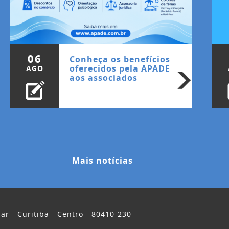
06
Conheça os benefícios
oferecidos pela APADE
AGO
aos associados
Mais notícias
ar - Curitiba - Centro - 80410-230