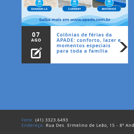
07
Colônias de férias da
APADE: conforto, lazer e
AGO
momentos especiais
para toda a família
Fone:
(41) 3323.6493
Endereço:
Rua Des. Ermelino de Leão, 15 - 8º And