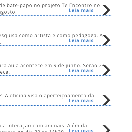
a de bate-papo no projeto Te Encontro no
Leia mais
agosto.
esquisa como artista e como pedagoga. A
Leia mais
.
eira aula acontece em 9 de junho. Serão 24
Leia mais
eca.
. A oficina visa o aperfeiçoamento da
Leia mais
 da interação com animais. Além da
Leia mais