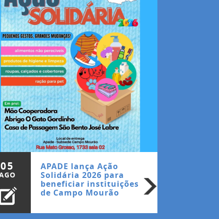
05
APADE lança Ação
Solidária 2026 para
AGO
beneficiar instituições
de Campo Mourão