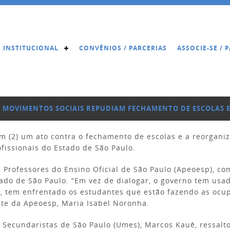
INSTITUCIONAL
CONVÊNIOS / PARCERIAS
ASSOCIE-SE /
E MOVIMENTOS SOCIAIS REPUDIAM FECHAMENTO DE ESCOLAS 
m (2) um ato contra o fechamento de escolas e a reorgani
ofissionais do Estado de São Paulo.
s Professores do Ensino Oficial de São Paulo (Apeoesp), 
ado de São Paulo. “Em vez de dialogar, o governo tem usa
e, tem enfrentado os estudantes que estão fazendo as ocu
ente da Apeoesp, Maria Isabel Noronha.
Secundaristas de São Paulo (Umes), Marcos Kauê, ressalto