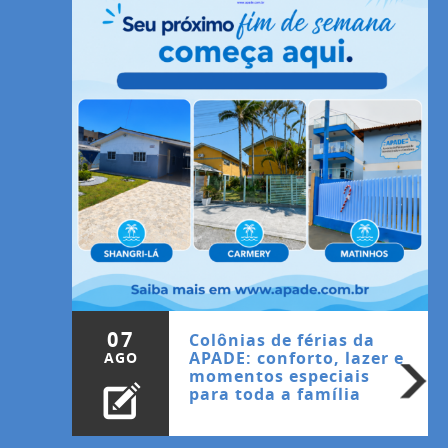
07
Colônias de férias da
APADE: conforto, lazer e
AGO
momentos especiais
para toda a família