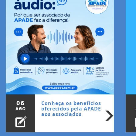
06
Conheça os benefícios
oferecidos pela APADE
AGO
aos associados