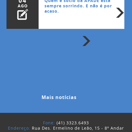
04
Quem é sócio da APADE está
AGO
sempre sorrindo. E não é por
acaso.
Mais notícias
Fone:
(41) 3323.6493
Endereço:
Rua Des. Ermelino de Leão, 15 - 8º Andar