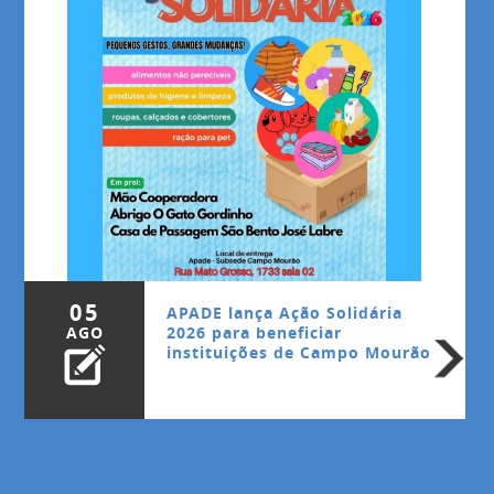
05
APADE lança Ação Solidária
AGO
2026 para beneficiar
instituições de Campo Mourão