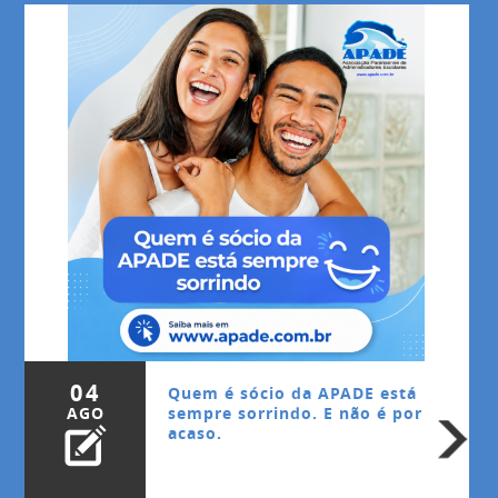
04
Quem é sócio da APADE está
AGO
sempre sorrindo. E não é por
acaso.